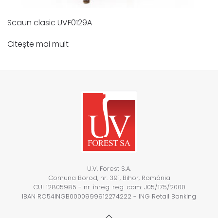
Scaun clasic UVF0129A
Citește mai mult
U.V. Forest S.A.
Comuna Borod, nr. 391, Bihor, România
CUI 12805985 - nr. înreg. reg. com: J05/175/2000
IBAN RO54INGB0000999912274222 - ING Retail Banking