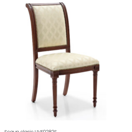
Scaun clasic UVF0282S