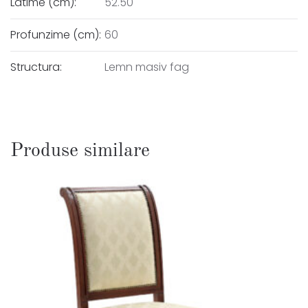
Latime (cm):
52.50
Profunzime (cm):
60
Structura:
Lemn masiv fag
Produse similare