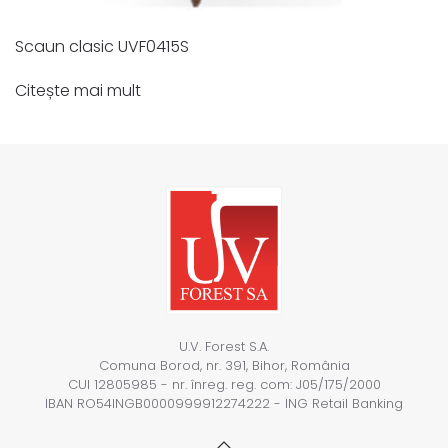
Scaun clasic UVF0415S
Citește mai mult
U.V. Forest S.A.
Comuna Borod, nr. 391, Bihor, România
CUI 12805985 - nr. înreg. reg. com: J05/175/2000
IBAN RO54INGB0000999912274222 - ING Retail Banking