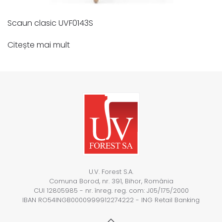
Scaun clasic UVF0143S
Citește mai mult
U.V. Forest S.A.
Comuna Borod, nr. 391, Bihor, România
CUI 12805985 - nr. înreg. reg. com: J05/175/2000
IBAN RO54INGB0000999912274222 - ING Retail Banking