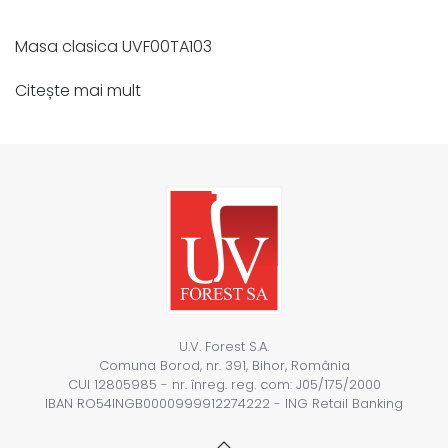
Masa clasica UVF00TA103
Citește mai mult
U.V. Forest S.A.
Comuna Borod, nr. 391, Bihor, România
CUI 12805985 - nr. înreg. reg. com: J05/175/2000
IBAN RO54INGB0000999912274222 - ING Retail Banking