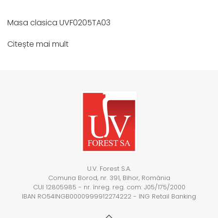
Masa clasica UVF0205TA03
Citește mai mult
U.V. Forest S.A.
Comuna Borod, nr. 391, Bihor, România
CUI 12805985 - nr. înreg. reg. com: J05/175/2000
IBAN RO54INGB0000999912274222 - ING Retail Banking