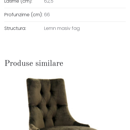
Latime (cm):
62,5
Profunzime (cm):
66
Structura:
Lemn masiv fag
Produse similare