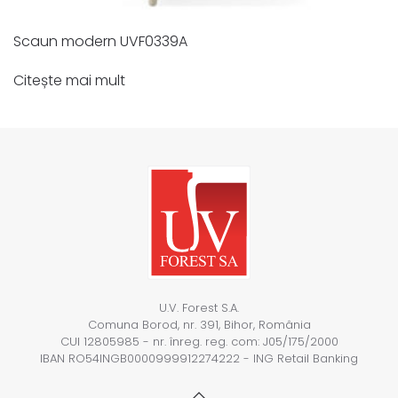
Scaun modern UVF0339A
Citește mai mult
U.V. Forest S.A.
Comuna Borod, nr. 391, Bihor, România
CUI 12805985 - nr. înreg. reg. com: J05/175/2000
IBAN RO54INGB0000999912274222 - ING Retail Banking