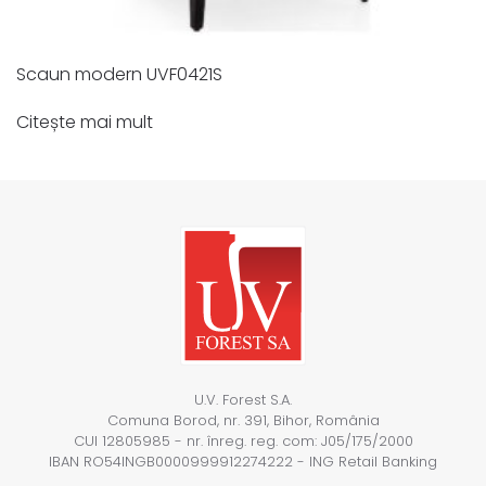
Scaun modern UVF0421S
Citește mai mult
U.V. Forest S.A.
Comuna Borod, nr. 391, Bihor, România
CUI 12805985 - nr. înreg. reg. com: J05/175/2000
IBAN RO54INGB0000999912274222 - ING Retail Banking