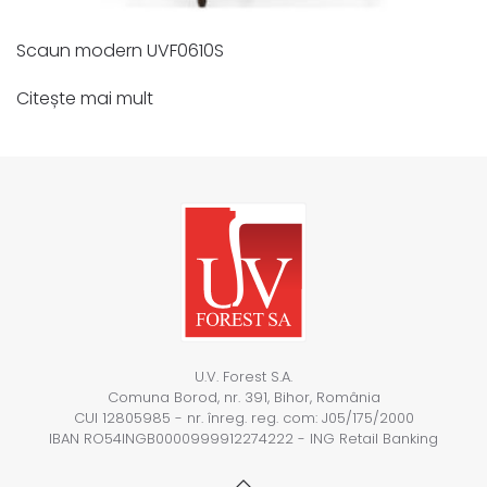
Scaun modern UVF0610S
Citește mai mult
U.V. Forest S.A.
Comuna Borod, nr. 391, Bihor, România
CUI 12805985 - nr. înreg. reg. com: J05/175/2000
IBAN RO54INGB0000999912274222 - ING Retail Banking