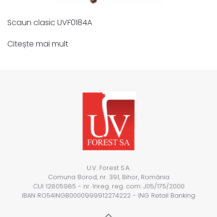
Scaun clasic UVF0184A
Citește mai mult
U.V. Forest S.A.
Comuna Borod, nr. 391, Bihor, România
CUI 12805985 - nr. înreg. reg. com: J05/175/2000
IBAN RO54INGB0000999912274222 - ING Retail Banking