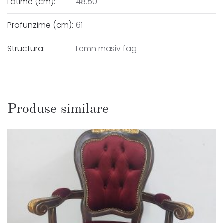
Latime (cm):
48.50
Profunzime (cm):
61
Structura:
Lemn masiv fag
Produse similare