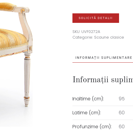
SOLICITĂ DETALII
SKU:
UVF0272A
Categorie:
Scaune clasice
INFORMAȚII SUPLIMENTARE
Informații supli
Inaltime (cm):
95
Latime (cm):
60
Profunzime (cm):
60