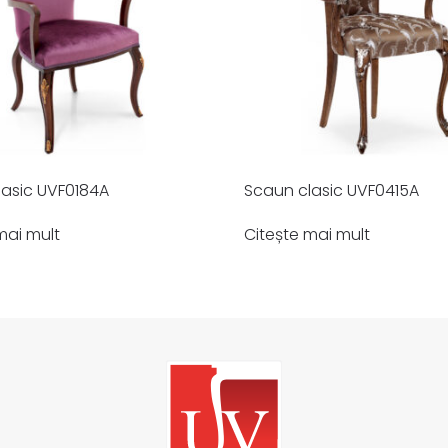
lasic UVF0184A
Scaun clasic UVF0415A
mai mult
Citește mai mult