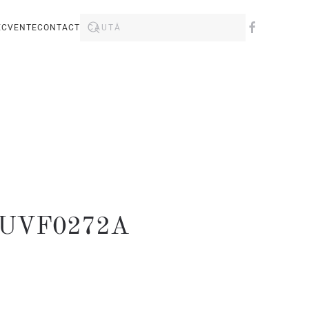
ECVENTE
CONTACT
ic UVF0272A