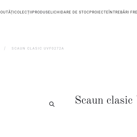
OUTĂȚI
COLECȚII
PRODUSE
LICHIDARE DE STOC
PROIECTE
ÎNTREBĂRI FR
SCAUN CLASIC UVF0272A
Scaun clas