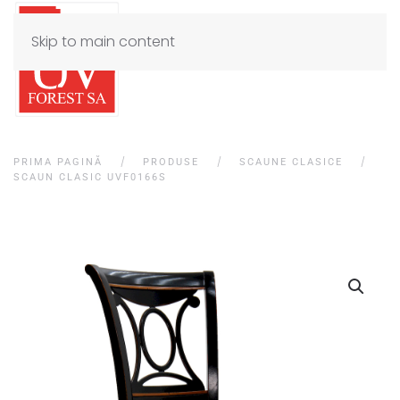
Skip to main content
PRIMA PAGINĂ
PRODUSE
SCAUNE CLASICE
SCAUN CLASIC UVF0166S