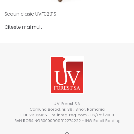
Scaun clasic UVF0291S
Citește mai mult
U.V. Forest S.A.
Comuna Borod, nr. 391, Bihor, România
CUI 12805985 - nr. înreg. reg. com: J05/175/2000
IBAN RO54INGB0000999912274222 - ING Retail Banking