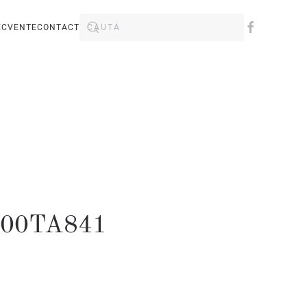
ECVENTE
CONTACT
F00TA841