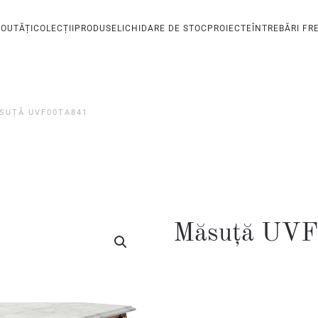
OUTĂȚI
COLECȚII
PRODUSE
LICHIDARE DE STOC
PROIECTE
ÎNTREBĂRI FR
SUȚĂ UVF00TA841
Măsuță UV