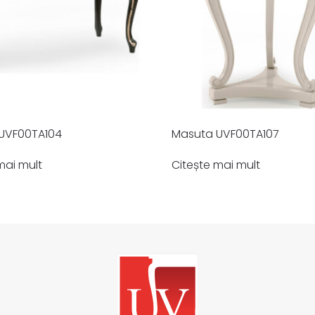
UVF00TA104
Masuta UVF00TA107
mai mult
Citește mai mult