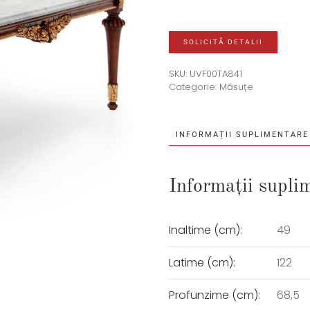
SOLICITĂ DETALII
SKU:
UVF00TA841
Categorie:
Măsuțe
INFORMAȚII SUPLIMENTARE
Informații supli
Inaltime (cm):
49
Latime (cm):
122
Profunzime (cm):
68,5