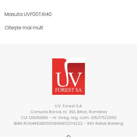
Masuta UVF00TA140
Citește mai mult
U.V. Forest S.A.
Comuna Borod, nr. 391, Bihor, România
CUI 12805985 - nr. înreg. reg. com: J05/175/2000
IBAN RO54INGB0000999912274222 - ING Retail Banking