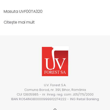
Masuta UVF00TA320
Citește mai mult
U.V. Forest S.A.
Comuna Borod, nr. 391, Bihor, România
CUI 12805985 - nr. înreg. reg. com: J05/175/2000
IBAN RO54INGB0000999912274222 - ING Retail Banking