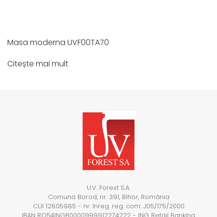
Masa moderna UVF00TA70
Citește mai mult
U.V. Forest S.A.
Comuna Borod, nr. 391, Bihor, România
CUI 12805985 - nr. înreg. reg. com: J05/175/2000
IBAN RO54INGB0000999912274222 - ING Retail Banking