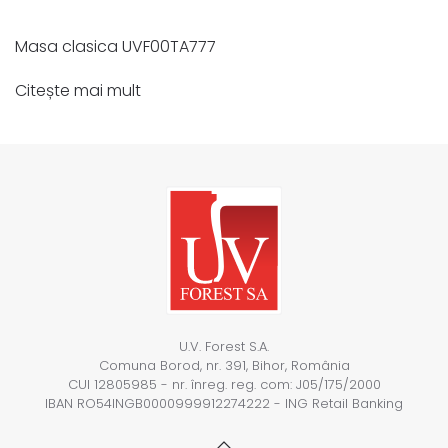
Masa clasica UVF00TA777
Citește mai mult
U.V. Forest S.A.
Comuna Borod, nr. 391, Bihor, România
CUI 12805985 - nr. înreg. reg. com: J05/175/2000
IBAN RO54INGB0000999912274222 - ING Retail Banking