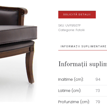
SOLICITĂ DETALII
SKU:
UVF9507P
Categorie:
Fotolii
INFORMAȚII SUPLIMENTARE
Informații supli
Inaltime (cm):
94
Latime (cm):
73
Profunzime (cm):
79