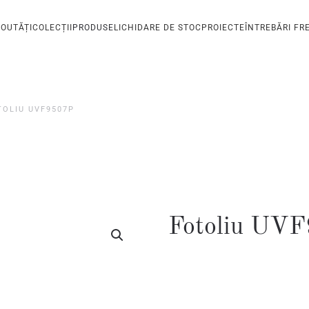
OUTĂȚI
COLECȚII
PRODUSE
LICHIDARE DE STOC
PROIECTE
ÎNTREBĂRI FR
TOLIU UVF9507P
Fotoliu UV