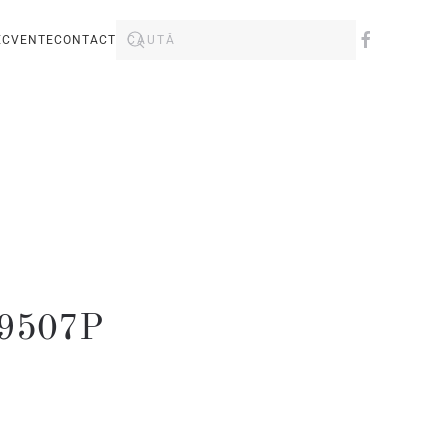
ECVENTE
CONTACT
F9507P