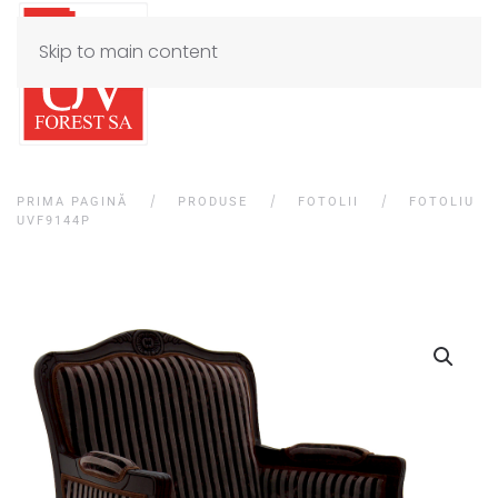
Skip to main content
PRIMA PAGINĂ
PRODUSE
FOTOLII
FOTOLIU
UVF9144P