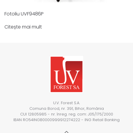
Fotoliu UVF9486P
Citește mai mult
U.V. Forest S.A.
Comuna Borod, nr. 391, Bihor, România
CUI 12805985 - nr. înreg. reg. com: J05/175/2000
IBAN RO54INGB0000999912274222 - ING Retail Banking