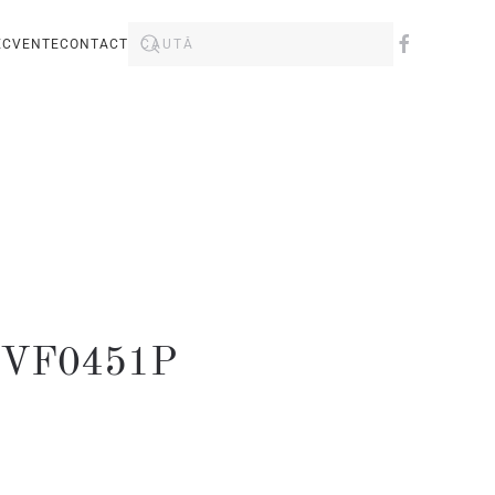
ECVENTE
CONTACT
UVF0451P