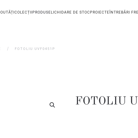
OUTĂȚI
COLECȚII
PRODUSE
LICHIDARE DE STOC
PROIECTE
ÎNTREBĂRI FR
E
FOTOLIU UVF0451P
FOTOLIU 