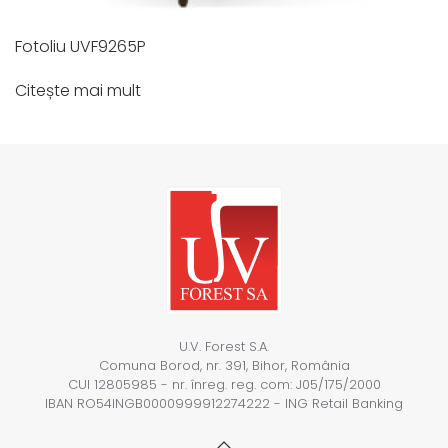
Fotoliu UVF9265P
Citește mai mult
U.V. Forest S.A.
Comuna Borod, nr. 391, Bihor, România
CUI 12805985 - nr. înreg. reg. com: J05/175/2000
IBAN RO54INGB0000999912274222 - ING Retail Banking