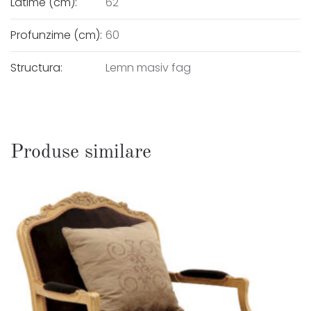
Latime (cm):
62
Profunzime (cm):
60
Structura:
Lemn masiv fag
Produse similare