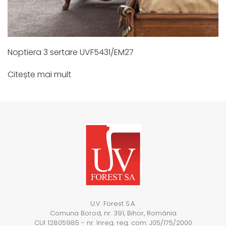
Noptiera 3 sertare UVF5431/EM27
Citește mai mult
U.V. Forest S.A.
Comuna Borod, nr. 391, Bihor, România
CUI 12805985 - nr. înreg. reg. com: J05/175/2000