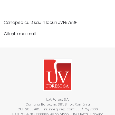
Canapea cu 3 sau 4 locuri UVF9788F
Citește mai mult
U.V. Forest S.A.
Comuna Borod, nr. 391, Bihor, România
CUI 12805985 - nr. înreg. reg. com: J05/175/2000
IBAN RO54INGB0000999912274222 - ING Retail Banking