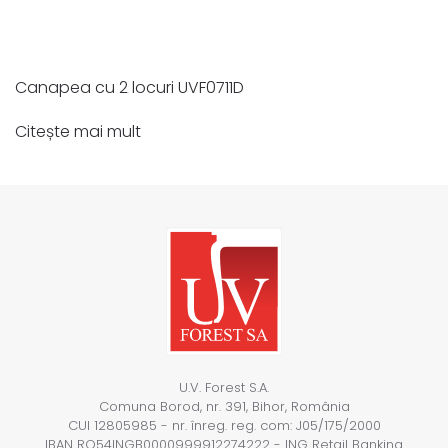
Canapea cu 2 locuri UVF0711D
Citește mai mult
U.V. Forest S.A.
Comuna Borod, nr. 391, Bihor, România
CUI 12805985 - nr. înreg. reg. com: J05/175/2000
IBAN RO54INGB0000999912274222 - ING Retail Banking