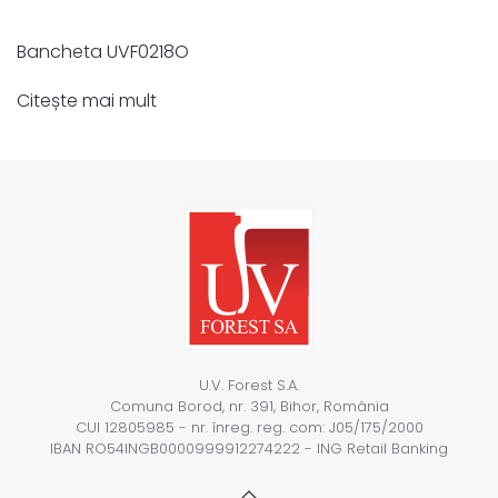
Bancheta UVF0218O
Citește mai mult
U.V. Forest S.A.
Comuna Borod, nr. 391, Bihor, România
CUI 12805985 - nr. înreg. reg. com: J05/175/2000
IBAN RO54INGB0000999912274222 - ING Retail Banking