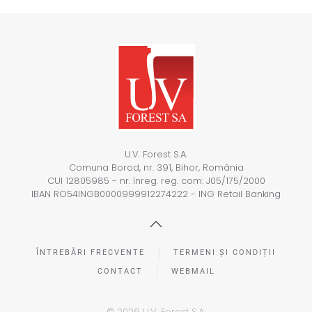
U.V. Forest S.A.
Comuna Borod, nr. 391, Bihor, România
CUI 12805985 - nr. înreg. reg. com: J05/175/2000
IBAN RO54INGB0000999912274222 - ING Retail Banking
ÎNTREBĂRI FRECVENTE
TERMENI ȘI CONDIȚII
CONTACT
WEBMAIL
©
2026
U.V. Forest S.A.