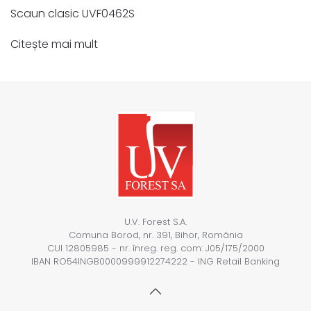
Scaun clasic UVF0462S
Citește mai mult
U.V. Forest S.A.
Comuna Borod, nr. 391, Bihor, România
CUI 12805985 - nr. înreg. reg. com: J05/175/2000
IBAN RO54INGB0000999912274222 - ING Retail Banking