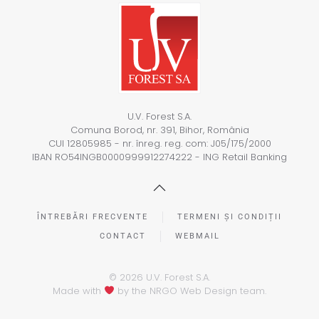
U.V. Forest S.A.
Comuna Borod, nr. 391, Bihor, România
CUI 12805985 - nr. înreg. reg. com: J05/175/2000
IBAN RO54INGB0000999912274222 - ING Retail Banking
ÎNTREBĂRI FRECVENTE
TERMENI ȘI CONDIȚII
CONTACT
WEBMAIL
©
2026
U.V. Forest S.A.
Made with
by the
NRGO Web Design
team.