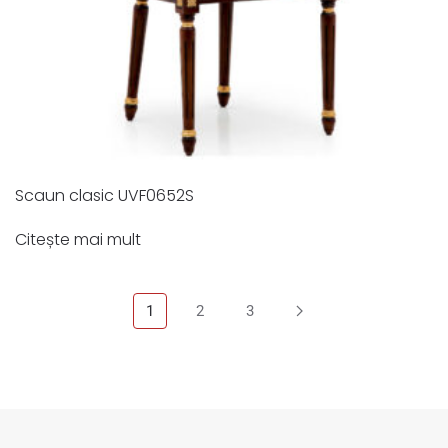
Scaun clasic UVF0652S
Citește mai mult
1
2
3