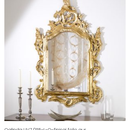
Oglinda UV7.0115-L-O-finisaj folie aur