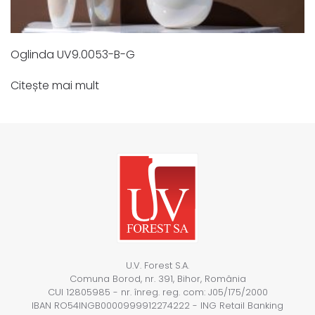
Oglinda UV9.0053-B-G
Citește mai mult
U.V. Forest S.A.
Comuna Borod, nr. 391, Bihor, România
CUI 12805985 - nr. înreg. reg. com: J05/175/2000
IBAN RO54INGB0000999912274222 - ING Retail Banking