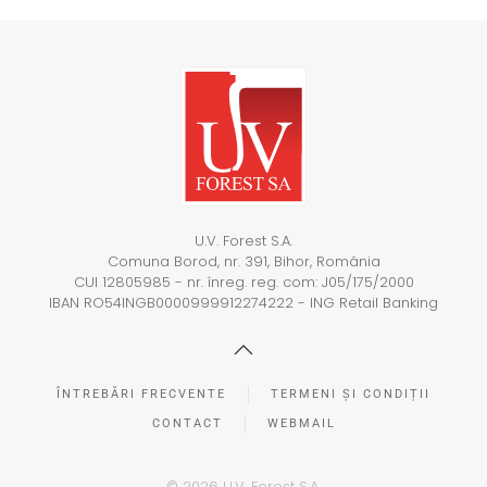
U.V. Forest S.A.
Comuna Borod, nr. 391, Bihor, România
CUI 12805985 - nr. înreg. reg. com: J05/175/2000
IBAN RO54INGB0000999912274222 - ING Retail Banking
ÎNTREBĂRI FRECVENTE
TERMENI ȘI CONDIȚII
CONTACT
WEBMAIL
©
2026
U.V. Forest S.A.