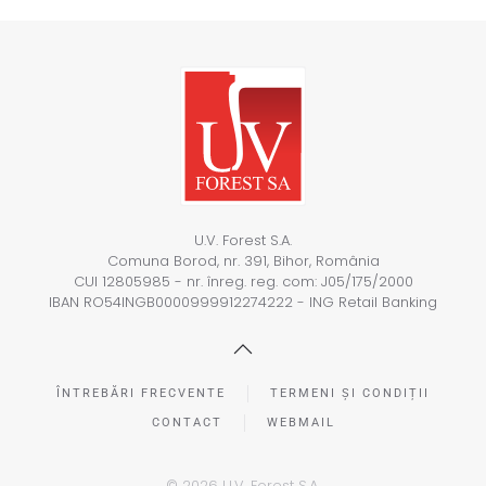
U.V. Forest S.A.
Comuna Borod, nr. 391, Bihor, România
CUI 12805985 - nr. înreg. reg. com: J05/175/2000
IBAN RO54INGB0000999912274222 - ING Retail Banking
ÎNTREBĂRI FRECVENTE
TERMENI ȘI CONDIȚII
CONTACT
WEBMAIL
©
2026
U.V. Forest S.A.