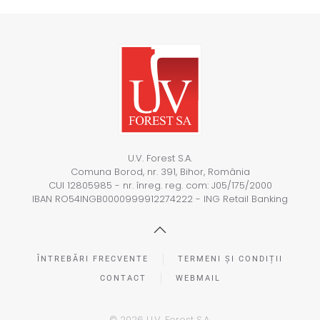
U.V. Forest S.A.
Comuna Borod, nr. 391, Bihor, România
CUI 12805985 - nr. înreg. reg. com: J05/175/2000
IBAN RO54INGB0000999912274222 - ING Retail Banking
ÎNTREBĂRI FRECVENTE
TERMENI ȘI CONDIȚII
CONTACT
WEBMAIL
©
2026
U.V. Forest S.A.