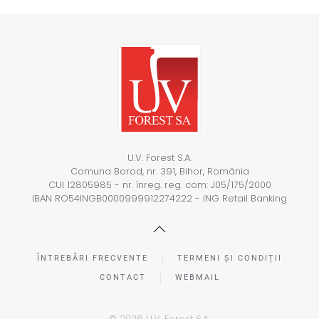
U.V. Forest S.A.
Comuna Borod, nr. 391, Bihor, România
CUI 12805985 - nr. înreg. reg. com: J05/175/2000
IBAN RO54INGB0000999912274222 - ING Retail Banking
ÎNTREBĂRI FRECVENTE
TERMENI ȘI CONDIȚII
CONTACT
WEBMAIL
©
2026
U.V. Forest S.A.