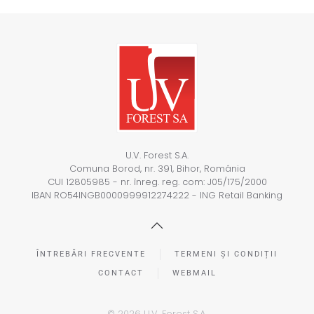
U.V. Forest S.A.
Comuna Borod, nr. 391, Bihor, România
CUI 12805985 - nr. înreg. reg. com: J05/175/2000
IBAN RO54INGB0000999912274222 - ING Retail Banking
ÎNTREBĂRI FRECVENTE
TERMENI ȘI CONDIȚII
CONTACT
WEBMAIL
©
2026
U.V. Forest S.A.