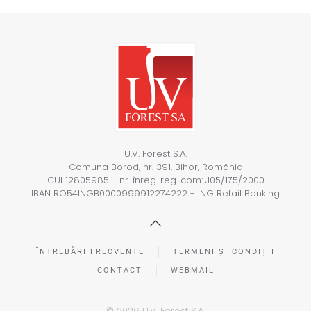
U.V. Forest S.A.
Comuna Borod, nr. 391, Bihor, România
CUI 12805985 - nr. înreg. reg. com: J05/175/2000
IBAN RO54INGB0000999912274222 - ING Retail Banking
ÎNTREBĂRI FRECVENTE
TERMENI ȘI CONDIȚII
CONTACT
WEBMAIL
©
2026
U.V. Forest S.A.